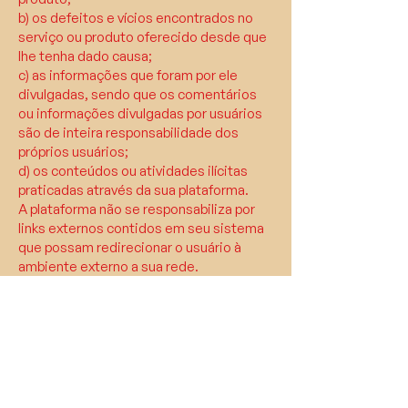
b) os defeitos e vícios encontrados no
serviço ou produto oferecido desde que
lhe tenha dado causa;
c) as informações que foram por ele
divulgadas, sendo que os comentários
ou informações divulgadas por usuários
são de inteira responsabilidade dos
próprios usuários;
d) os conteúdos ou atividades ilícitas
praticadas através da sua plataforma.
A plataforma não se responsabiliza por
links externos contidos em seu sistema
que possam redirecionar o usuário à
ambiente externo a sua rede.
Não poderão ser incluídos links externos
ou páginas que sirvam para fins
comerciais ou publicitários ou quaisquer
informações ilícitas, violentas,
polêmicas, pornográficas, xenofóbicas,
discriminatórias ou ofensivas.