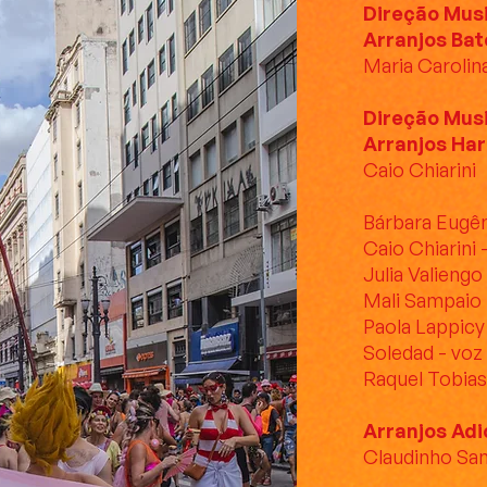
Direção Musi
Arranjos Bat
Maria Carolin
Direção Mus
Arranjos Ha
Caio Chiarini
Bárbara Eugên
Caio Chiarini 
Julia Valiengo
Mali Sampaio 
Paola Lappicy 
Soledad - voz
Raquel Tobias
Arranjos Adi
Claudinho Sa