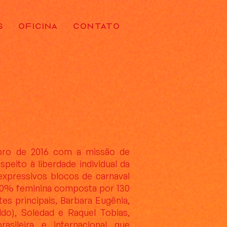
S
OFICINA
CONTATO
ro de 2016 com a missão de
speito à liberdade individual da
xpressivos blocos de carnaval
00% feminina composta por 130
tes principais, Barbara Eugênia,
ldo), Soledad e Raquel Tobias,
asileira e internacional que