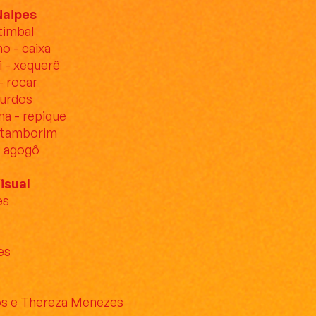
Naipes
timbal
o - caixa
i - xequerê
- rocar
surdos
a - repique
- tamborim
- agogô
isual
es
es
os e Thereza Menezes