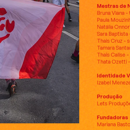
Mestras de 
Bruna Viana - 
Paula Mouzinh
Natália Onnor
Sara Baptista 
Thais Cruz - 
Tamara Santan
Thais Calise 
Thata Ozetti 
Identidade V
Izabel Menez
Produção
Lets Produçõ
Fundadoras
Mariana Bast