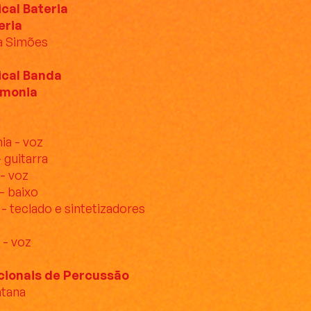
cal Bateria
eria
a Simões
ical Banda
rmonia
ia - voz
- guitarra
 - voz
- baixo
- teclado e sintetizadores
 - voz
cionais de Percussão
ntana