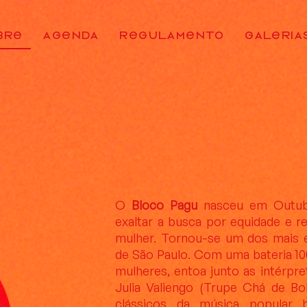
BRE
AGENDA
REGULAMENTO
GALERIA
O
Bloco Pagu
nasceu em Outub
exaltar a busca por equidade e re
mulher. Tornou-se um dos mais e
de São Paulo. Com uma bateria 1
mulheres, entoa junto as intérpre
Julia Valiengo (Trupe Chá de Bo
clássicos da música popular br